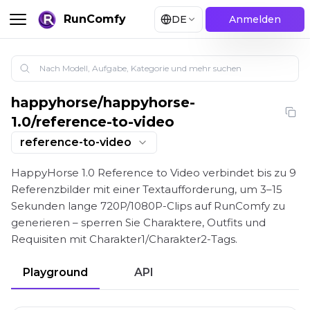
RunComfy
DE
Anmelden
happyhorse
/
happyhorse-
HappyHorse 1.0 Reference to Video: Mehrbild-Subjek
1.0/reference-to-video
reference-to-video
HappyHorse 1.0 Reference to Video verbindet bis zu 9
Referenzbilder mit einer Textaufforderung, um 3–15
Sekunden lange 720P/1080P-Clips auf RunComfy zu
generieren – sperren Sie Charaktere, Outfits und
Requisiten mit Charakter1/Charakter2-Tags.
Playground
API