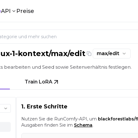
e
API
Preise
lux-1-kontext/max/edit
max/edit
beitung mit Seed und Seitenverhältnis | RunComfy
s bearbeiten und Seed sowie Seitenverhältnis festlegen.
Train LoRA
1. Erste Schritte
Nutzen Sie die RunComfy-API, um
blackforestlabs/f
Ausgaben finden Sie im
Schema
.