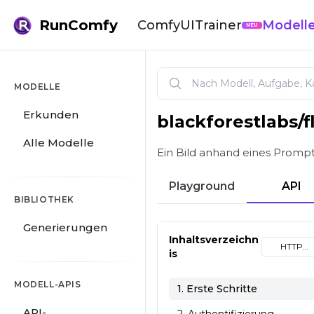
RunComfy
ComfyUI
Trainer
Modell
NEU
MODELLE
Erkunden
blackforestlabs
/
f
FLUX Kontext Max Bildbear
Alle Modelle
Ein Bild anhand eines Prompt
Playground
API
BIBLIOTHEK
Generierungen
Inhaltsverzeichn
HTTP
is
(cURL)
MODELL-APIS
1. Erste Schritte
API-