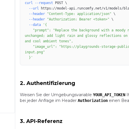
curl
--request
 POST 
\
--url
 https://model-api.runcomfy.net/v1/models/bl
--header
"Content-Type: application/json"
\
--header
"Authorization: Bearer <token>"
\
--data
    "prompt": "Replace the background with a moody nighttime city street; keep the subject and pose 
unchanged; add light rain and glossy reflections on 
    "image_url": "https://playgrounds-storage-public.runcomfy.net/tools/7007/media-files/usecase2-2-
  }'
2. Authentifizierung
Weisen Sie der Umgebungsvariable
I
YOUR_API_TOKEN
bei jeder Anfrage im Header
einen Bea
Authorization
3. API-Referenz