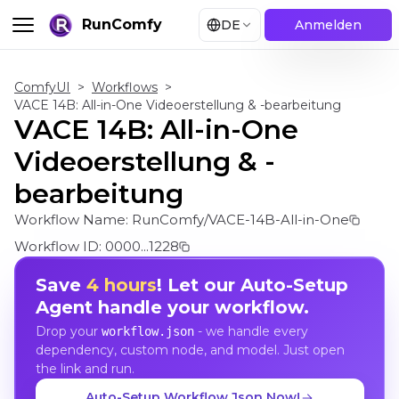
RunComfy
DE
Anmelden
ComfyUI
>
Workflows
>
VACE 14B: All-in-One Videoerstellung & -bearbeitung
VACE 14B: All-in-One
Videoerstellung & -
bearbeitung
Workflow Name:
RunComfy/VACE-14B-All-in-One
Workflow ID:
0000...1228
Save
4 hours
! Let our Auto-Setup
Agent handle your workflow.
Drop your
- we handle every
workflow.json
dependency, custom node, and model. Just open
the link and run.
Auto-Setup Workflow Json Now!