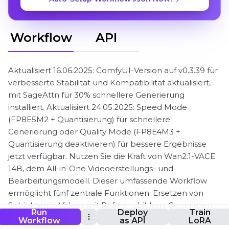
Workflow
API
Aktualisiert 16.06.2025: ComfyUI-Version auf v0.3.39 für
verbesserte Stabilität und Kompatibilität aktualisiert,
mit SageAttn für 30% schnellere Generierung
installiert. Aktualisiert 24.05.2025: Speed Mode
(FP8E5M2 + Quantisierung) für schnellere
Generierung oder Quality Mode (FP8E4M3 +
Quantisierung deaktivieren) für bessere Ergebnisse
jetzt verfügbar. Nutzen Sie die Kraft von Wan2.1-VACE
14B, dem All-in-One Videoerstellungs- und
Bearbeitungsmodell. Dieser umfassende Workflow
ermöglicht fünf zentrale Funktionen: Ersetzen von
Subjekten in Videos mit Referenzbildern, Generieren
Run
Deploy
Train
von Videos aus zwei Referenzbildern, Steuern der
Workflow
as API
LoRA