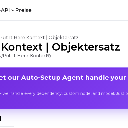
e
API
Preise
Put It Here Kontext | Objektersatz
 Kontext | Objektersatz
/Put-It-Here-Kontext
Let our Auto-Setup Agent handle your
- we handle every dependency, custom node, and model. Just op
I