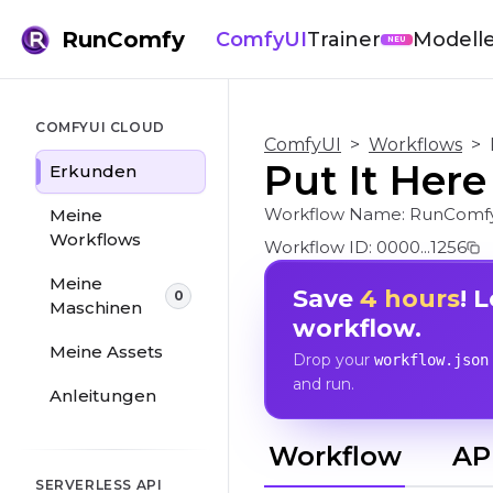
RunComfy
ComfyUI
Trainer
Modell
NEU
COMFYUI CLOUD
ComfyUI
>
Workflows
>
Put It Here
Erkunden
Workflow Name:
RunComfy
Meine
Workflows
Workflow ID:
0000...1256
Meine
Save
4 hours
! 
0
Maschinen
workflow.
Meine Assets
Drop your
workflow.json
and run.
Anleitungen
Workflow
AP
SERVERLESS API