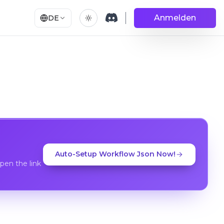
Anmelden
DE
Auto-Setup Workflow Json Now!
en the link