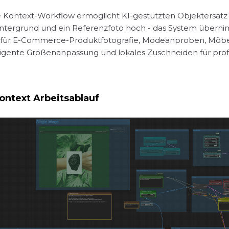
 Kontext-Workflow ermöglicht KI-gestützten Objektersatz m
ntergrund und ein Referenzfoto hoch - das System überni
l für E-Commerce-Produktfotografie, Modeanproben, Möbel
igente Größenanpassung und lokales Zuschneiden für profe
ontext Arbeitsablauf