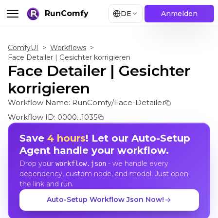
RunComfy
DE
Anmelden
ComfyUI
>
Workflows
>
Face Detailer | Gesichter korrigieren
Face Detailer | Gesichter
korrigieren
Workflow Name:
RunComfy/Face-Detailer
Workflow ID:
0000...1035
Save
4 hours
! Let our Auto-Setup
Agent handle your workflow.
Drop your
- we handle every
workflow.json
dependency, custom node, and model. Just open
the link and run.
Auto-Setup Workflow Json Now!