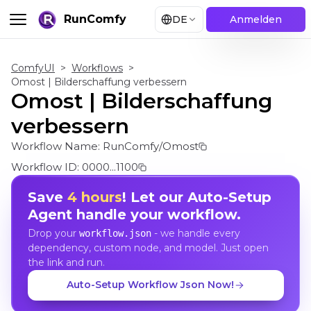
RunComfy
DE
Anmelden
ComfyUI
>
Workflows
>
Omost | Bilderschaffung verbessern
Omost | Bilderschaffung
verbessern
Workflow Name:
RunComfy/Omost
Workflow ID:
0000...1100
Save
4 hours
! Let our Auto-Setup
Agent handle your workflow.
Drop your
- we handle every
workflow.json
dependency, custom node, and model. Just open
the link and run.
Auto-Setup Workflow Json Now!