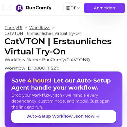
RunComfy
DE
Anmelden
ComfyUI
>
Workflows
>
CatVTON | Erstaunliches Virtual Try-On
CatVTON | Erstaunliches
Virtual Try-On
Workflow Name:
RunComfy/CatVTON
Workflow ID:
0000...1152
Save
4 hours
! Let our Auto-Setup
Agent handle your workflow.
Drop your
- we handle every
workflow.json
dependency, custom node, and model. Just open
the link and run.
Auto-Setup Workflow Json Now!