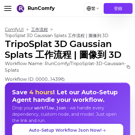
RunComfy
繁
登錄
ComfyUI
>
工作流程
>
TripoSplat 3D Gaussian Splats 工作流程 | 圖像到 3D
TripoSplat 3D Gaussian
Splats 工作流程 | 圖像到 3D
Workflow Name:
RunComfy/TripoSplat-3D-Gaussian-
Splats
Workflow ID:
0000...1439
Save
4 hours
! Let our Auto-Setup
Agent handle your workflow.
Drop your
- we handle every
workflow.json
dependency, custom node, and model. Just open
the link and run.
Auto-Setup Workflow Json Now!