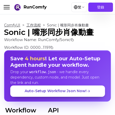
RunComfy
繁
登錄
ComfyUI
>
工作流程
>
Sonic | 嘴形同步肖像動畫
Sonic | 嘴形同步肖像動畫
Workflow Name:
RunComfy/Sonic
Workflow ID:
0000...1191
Save
4 hours
! Let our Auto-Setup
Agent handle your workflow.
Drop your
- we handle every
workflow.json
dependency, custom node, and model. Just open
the link and run.
Auto-Setup Workflow Json Now!
Workflow
API