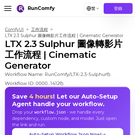
RunComfy
繁
登錄
ComfyUI
>
工作流程
>
LTX 2.3 Sulphur 圖像轉影片工作流程 | Cinematic Generator
LTX 2.3 Sulphur 圖像轉影片
工作流程 | Cinematic
Generator
Workflow Name:
RunComfy/LTX-2.3-Sulphur
Workflow ID:
0000...1412
Save
4 hours
! Let our Auto-Setup
Agent handle your workflow.
Drop your
- we handle every
workflow.json
dependency, custom node, and model. Just open
the link and run.
Auto-Setup Workflow Json Now!