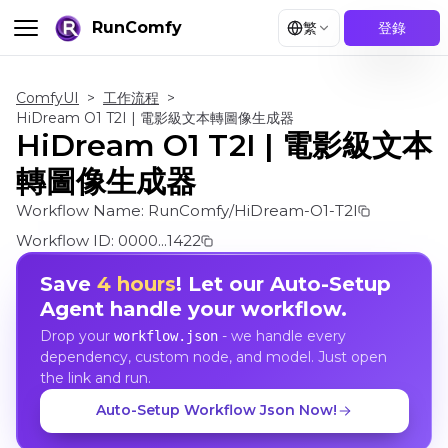
RunComfy
繁
登錄
ComfyUI
>
工作流程
>
HiDream O1 T2I | 電影級文本轉圖像生成器
HiDream O1 T2I | 電影級文本
轉圖像生成器
Workflow Name:
RunComfy/HiDream-O1-T2I
Workflow ID:
0000...1422
Save
4 hours
! Let our Auto-Setup
Agent handle your workflow.
Drop your
- we handle every
workflow.json
dependency, custom node, and model. Just open
the link and run.
Auto-Setup Workflow Json Now!