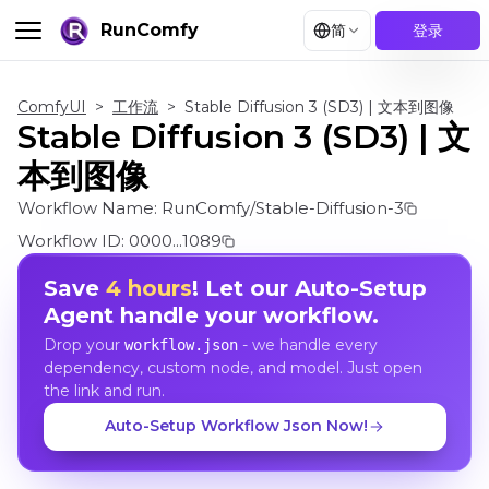
RunComfy
简
登录
ComfyUI
>
工作流
>
Stable Diffusion 3 (SD3) | 文本到图像
Stable Diffusion 3 (SD3) | 文
本到图像
Workflow Name:
RunComfy/Stable-Diffusion-3
Workflow ID:
0000...1089
Save
4 hours
! Let our Auto-Setup
Agent handle your workflow.
Drop your
- we handle every
workflow.json
dependency, custom node, and model. Just open
the link and run.
Auto-Setup Workflow Json Now!