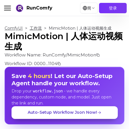
RunComfy
简
登录
ComfyUI
>
工作流
>
MimicMotion | 人体运动视频生成
MimicMotion | 人体运动视频
生成
Workflow Name:
RunComfy/MimicMotion
Workflow ID:
0000...1104
Save
4 hours
! Let our Auto-Setup
Agent handle your workflow.
Drop your
- we handle every
workflow.json
dependency, custom node, and model. Just open
the link and run.
Auto-Setup Workflow Json Now!