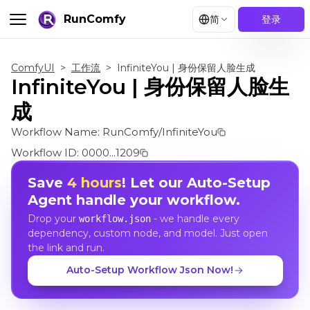
RunComfy
简
登录
ComfyUI
>
工作流
>
InfiniteYou | 身份保留人脸生成
InfiniteYou | 身份保留人脸生
成
Workflow Name:
RunComfy/InfiniteYou
Workflow ID:
0000...1209
Save
4 hours
! Let our Auto-Setup
Agent handle your workflow.
Drop your
- we handle every
workflow.json
dependency, custom node, and model. Just open
the link and run.
Auto-Setup Workflow Json Now!