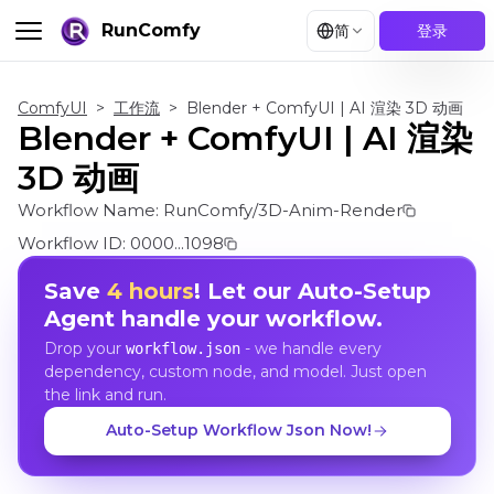
RunComfy
简
登录
ComfyUI
>
工作流
>
Blender + ComfyUI | AI 渲染 3D 动画
Blender + ComfyUI | AI 渲染
3D 动画
Workflow Name:
RunComfy/3D-Anim-Render
Workflow ID:
0000...1098
Save
4 hours
! Let our Auto-Setup
Agent handle your workflow.
Drop your
- we handle every
workflow.json
dependency, custom node, and model. Just open
the link and run.
Auto-Setup Workflow Json Now!