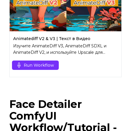
Animatediff V2 & V3 | Текст в Видео
Изучите AnimateDiff V3, AnimateDiff SDXL и
AnimateDiff V2, и используйте Upscale для
получения результатов высокого разрешения.
Run Workflow
Face Detailer
ComfyUI
Workflow/Tutorial -