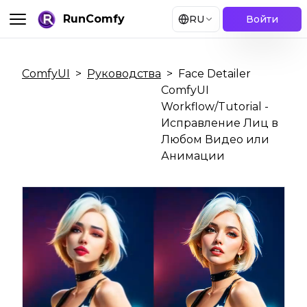
RunComfy
RU
Войти
ComfyUI
>
Руководства
>
Face Detailer
ComfyUI
Workflow/Tutorial -
Исправление Лиц в
Любом Видео или
Анимации