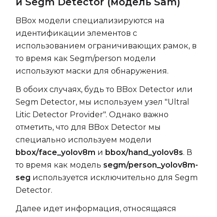
и Segm Detector (модель Sam)
BBox модели специализируются на
идентификации элементов с
использованием ограничивающих рамок, в
то время как Segm/person модели
используют маски для обнаружения.
В обоих случаях, будь то BBox Detector или
Segm Detector, мы используем узел "Ultral
Litic Detector Provider". Однако важно
отметить, что для BBox Detector мы
специально используем модели
bbox/face_yolov8m
и
bbox/hand_yolov8s
. В
то время как модель
segm/person_yolov8m-
seg
используется исключительно для Segm
Detector.
Далее идет информация, относящаяся