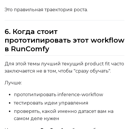
Это правильная траектория роста.
Height
6. Когда стоит
прототипировать этот workflow
Seed
в RunComfy
Для этой темы лучший текущий product fit часто
LoRA Scale
заключается не в том, чтобы "сразу обучать".
Лучше:
Prompt
прототипировать inference-workflow
тестировать идеи управления
проверять, какой именно датасет вам на
Width
самом деле нужен