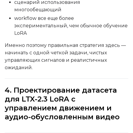
сценарий использования
Advanced Sampling
многообещающий
Toggle
Skip First Sample
Skip First Sample
workflow все еще более
экспериментальный, чем обычное обучение
Toggle
Force First Samp
Force First Sample
LoRA
Toggle
Disable Sampling
Disable Sampling
Именно поэтому правильная стратегия здесь —
Sample Prompts (10)
начинать с одной четкой задачи, чистых
управляющих сигналов и реалистичных
Prompt
ожиданий.
Width
4. Проектирование датасета
для LTX-2.3 LoRA с
управлением движением и
Height
аудио-обусловленным видео
Seed