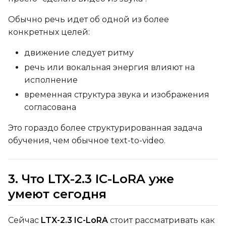
Обычно речь идет об одной из более
конкретных целей:
движение следует ритму
SAMPLE
речь или вокальная энергия влияют на
Sample Every
исполнение
временная структура звука и изображения
согласована
Sampler
Это гораздо более структурированная задача
FlowMatch
обучения, чем обычное text-to-video.
Guidance Scale
3. Что LTX-2.3 IC-LoRA уже
Sample Steps
умеют сегодня
Сейчас
LTX-2.3 IC-LoRA
стоит рассматривать как