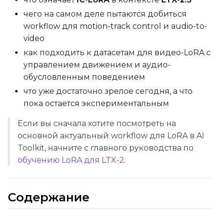
чего на самом деле пытаются добиться
workflow для motion-track control и audio-to-
Max Step Saves to Keep
video
как подходить к датасетам для видео-LoRA с
управлением движением и аудио-
обусловленным поведением
TRAINING
что уже достаточно зрелое сегодня, а что
пока остается экспериментальным
Batch Size
Если вы сначала хотите посмотреть на
основной актуальный workflow для LoRA в AI
Gradient Accumulation
Toolkit, начните с главного руководства по
обучению LoRA для LTX-2
.
Steps
Содержание