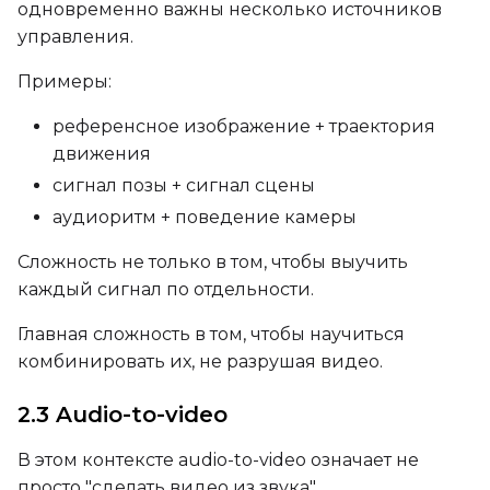
одновременно важны несколько источников
Toggle
Is Regularizati
Is Regularization
управления.
Toggle
Auto Frame Co
Auto Frame Count
Toggle
Do I2V
Примеры:
Do I2V
Toggle
Do Audio
Do Audio
референсное изображение + траектория
Toggle
Audio Normali
Audio Normalize
движения
Toggle
Audio Preserve
сигнал позы + сигнал сцены
Audio Preserve Pit
аудиоритм + поведение камеры
Flipping
Toggle
Flip X
Flip X
Сложность не только в том, чтобы выучить
Toggle
Flip Y
Flip Y
каждый сигнал по отдельности.
Главная сложность в том, чтобы научиться
Resolutions
комбинировать их, не разрушая видео.
Toggle
256
256
2.3 Audio-to-video
Toggle
512
512
Toggle
768
768
В этом контексте audio-to-video означает не
просто "сделать видео из звука".