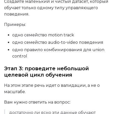
Создайте маленький и чистый датасет, который
обучает только одному типу управляющего
Width
поведения.
Примеры:
Height
одно семейство motion track
одно семейство audio-to-video поведения
одно правило комбинирования для union
Seed
control
Этап 3: проведите небольшой
целевой цикл обучения
LoRA Scale
На этом этапе речь идет о валидации, а не о
масштабе.
Prompt
Вам нужно ответить на вопрос:
достаточно ли ясно эти данные обучают