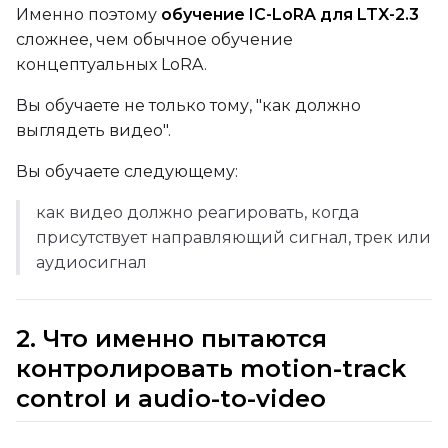
Именно поэтому
обучение IC-LoRA для LTX-2.3
ADVANCED
сложнее, чем обычное обучение
концептуальных LoRA.
Вы обучаете не только тому, "как должно
DATASETS
выглядеть видео".
You have no dataset
Вы обучаете следующему:
The Target Dataset dropdow
come back here.
как видео должно реагировать, когда
Upload a dataset
присутствует направляющий сигнал, трек или
аудиосигнал
Dataset
1
2. Что именно пытаются
Target Dataset
контролировать motion-track
Select...
control и audio-to-video
LoRA Weight