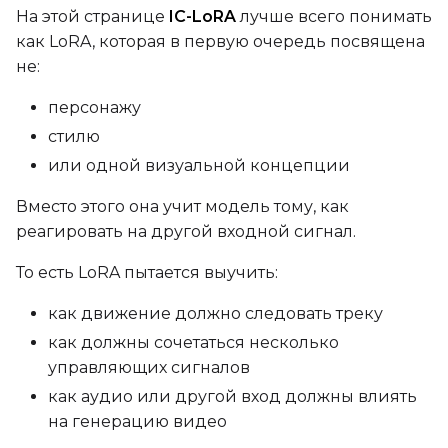
EMA (Exponential Moving Avera
На этой странице
IC-LoRA
лучше всего понимать
Toggle
Use EMA
как LoRA, которая в первую очередь посвящена
Use EMA
не:
Text Encoder Optimizations
Toggle
Unload TE
Unload TE
персонажу
Toggle
Cache Text Embe
стилю
Cache Text Embeddin
или одной визуальной концепции
Regularization
Вместо этого она учит модель тому, как
Toggle
Differential Outp
Differential Output P
реагировать на другой входной сигнал.
Toggle
Blank Prompt Pr
Blank Prompt Preserv
То есть LoRA пытается выучить:
Other
как движение должно следовать треку
Toggle
Contrastive Guid
Contrastive Guidance 
как должны сочетаться несколько
управляющих сигналов
VALIDATION
как аудио или другой вход должны влиять
на генерацию видео