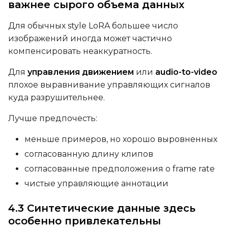
важнее сырого объема данных
LoRA Scale
Для обычных style LoRA большее число
изображений иногда может частично
компенсировать неаккуратность.
Prompt
Для
управления движением
или
audio-to-video
плохое выравнивание управляющих сигналов
куда разрушительнее.
Width
Лучше предпочесть:
меньше примеров, но хорошо выровненных
Height
согласованную длину клипов
согласованные предположения о frame rate
чистые управляющие аннотации
Seed
4.3 Синтетические данные здесь
особенно привлекательны
LoRA Scale