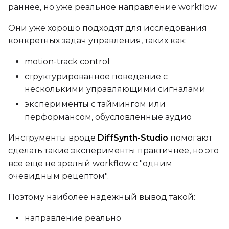
Width
раннее, но уже реальное направление workflow.
Они уже хорошо подходят для исследования
конкретных задач управления, таких как:
Height
motion-track control
структурированное поведение с
Num Frames
несколькими управляющими сигналами
эксперименты с таймингом или
перформансом, обусловленные аудио
FPS
Инструменты вроде
DiffSynth-Studio
помогают
сделать такие эксперименты практичнее, но это
все еще не зрелый workflow с "одним
Seed
очевидным рецептом".
Поэтому наиболее надежный вывод такой:
Toggle
Walk Seed
Walk Seed
направление реально