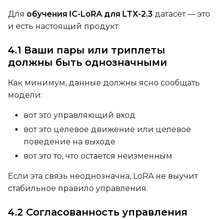
Для
обучения IC-LoRA для LTX-2.3
датасет — это
и есть настоящий продукт.
LoRA Scale
4.1 Ваши пары или триплеты
должны быть однозначными
Prompt
Как минимум, данные должны ясно сообщать
модели:
вот это управляющий вход
Width
вот это целевое движение или целевое
поведение на выходе
вот это то, что остается неизменным
Height
Если эта связь неоднозначна, LoRA не выучит
стабильное правило управления.
Seed
4.2 Согласованность управления