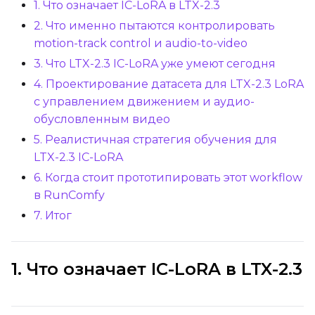
1. Что означает IC-LoRA в LTX-2.3
Optimizer
2. Что именно пытаются контролировать
AdamW8Bit
motion-track control и audio-to-video
Learning Rate
3. Что LTX-2.3 IC-LoRA уже умеют сегодня
4. Проектирование датасета для LTX-2.3 LoRA
с управлением движением и аудио-
Weight Decay
обусловленным видео
5. Реалистичная стратегия обучения для
LTX-2.3 IC-LoRA
Timestep Type
6. Когда стоит прототипировать этот workflow
Weighted
в RunComfy
7. Итог
Timestep Bias
Balanced
Loss Type
1. Что означает IC-LoRA в LTX-2.3
Mean Squared Error