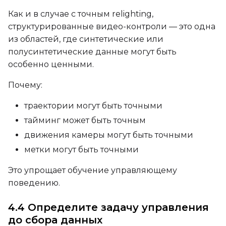
Как и в случае с точным relighting,
структурированные видео-контроли — это одна
из областей, где синтетические или
Prompt
полусинтетические данные могут быть
особенно ценными.
Width
Почему:
траектории могут быть точными
тайминг может быть точным
Height
движения камеры могут быть точными
метки могут быть точными
Seed
Это упрощает обучение управляющему
поведению.
4.4 Определите задачу управления
LoRA Scale
до сбора данных