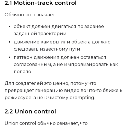
2.1 Motion-track control
Обычно это означает:
Num Repeats
объект должен двигаться по заранее
заданной траектории
движение камеры или объекта должно
Default Caption
следовать известному пути
паттерн движения должен оставаться
согласованным, а не импровизировать как
Caption Dropout Rate
попало
Для создателей это ценно, потому что
Num Frames
превращает генерацию видео во что-то ближе к
режиссуре, а не к чистому prompting.
2.2 Union control
Settings
Toggle
Cache Latents
Cache Latents
Union control обычно означает, что