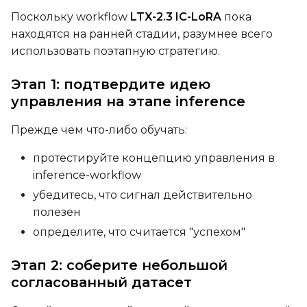
Prompt
Поскольку workflow
LTX-2.3 IC-LoRA
пока
находятся на ранней стадии, разумнее всего
использовать поэтапную стратегию.
Width
Этап 1: подтвердите идею
управления на этапе inference
Height
Прежде чем что-либо обучать:
протестируйте концепцию управления в
Seed
inference-workflow
убедитесь, что сигнал действительно
полезен
LoRA Scale
определите, что считается "успехом"
Этап 2: соберите небольшой
согласованный датасет
Prompt