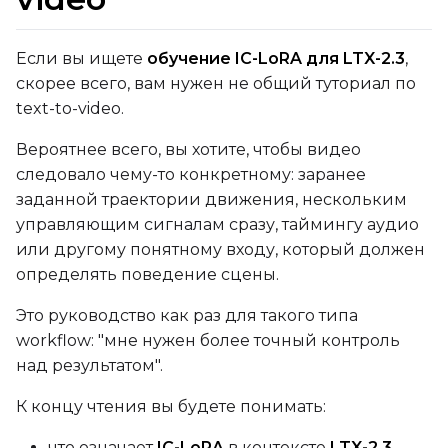
qfloat8 (default)
Compile Options
Если вы ищете
обучение IC-LoRA для LTX-2.3
,
Toggle
Compile Model
Compile Model
скорее всего, вам нужен не общий туториал по
text-to-video.
Вероятнее всего, вы хотите, чтобы видео
TARGET
следовало чему-то конкретному: заранее
Target Type
заданной траектории движения, нескольким
LoRA
управляющим сигналам сразу, таймингу аудио
Linear Rank
или другому понятному входу, который должен
определять поведение сцены.
Это руководство как раз для такого типа
workflow: "мне нужен более точный контроль
SAVE
над результатом".
Data Type
К концу чтения вы будете понимать:
BF16
Save Every
что означает
IC-LoRA
в контексте
LTX-2.3