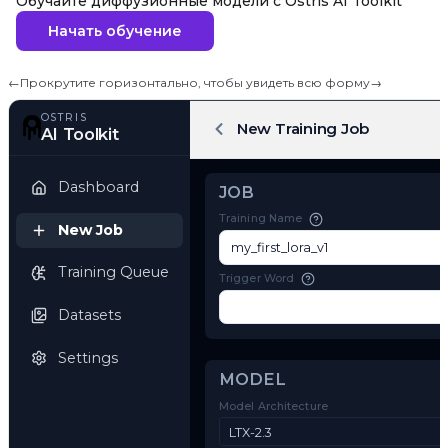
Обучайте диффузионные модели с Ostris AI Toolkit
Начать обучение
←
Прокрутите горизонтально, чтобы увидеть всю форму
→
OSTRIS
New Training Job
AI Toolkit
Dashboard
JOB
Training Name
New Job
Training Queue
Trigger Word
Datasets
Settings