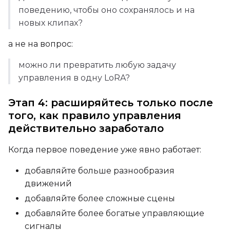
Width
поведению, чтобы оно сохранялось и на
новых клипах?
а не на вопрос:
Height
можно ли превратить любую задачу
управления в одну LoRA?
Seed
Этап 4: расширяйтесь только после
того, как правило управления
действительно заработало
LoRA Scale
Когда первое поведение уже явно работает:
добавляйте больше разнообразия
Prompt
движений
добавляйте более сложные сцены
добавляйте более богатые управляющие
Width
сигналы