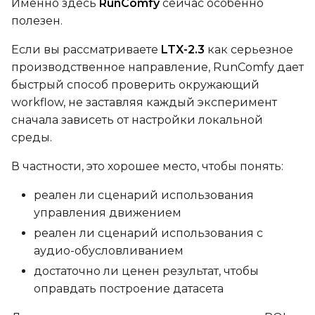
Именно здесь
RunComfy
сейчас особенно
Height
полезен.
Если вы рассматриваете
LTX-2.3
как серьезное
производственное направление, RunComfy дает
Seed
быстрый способ проверить окружающий
workflow, не заставляя каждый эксперимент
сначала зависеть от настройки локальной
LoRA Scale
среды.
В частности, это хорошее место, чтобы понять:
реален ли сценарий использования
управления движением
реален ли сценарий использования с
аудио-обусловливанием
достаточно ли ценен результат, чтобы
оправдать построение датасета