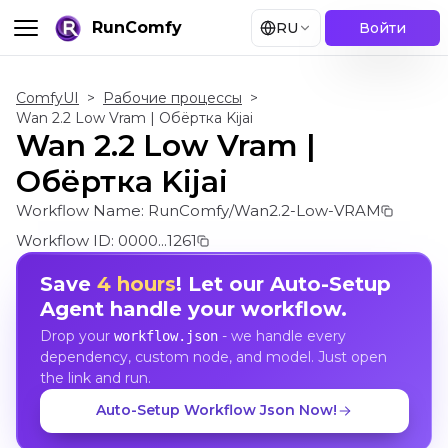
RunComfy
RU
Войти
ComfyUI
>
Рабочие процессы
>
Wan 2.2 Low Vram | Обёртка Kijai
Wan 2.2 Low Vram |
Обёртка Kijai
Workflow Name:
RunComfy/Wan2.2-Low-VRAM
Workflow ID:
0000...1261
Save
4 hours
! Let our Auto-Setup
Agent handle your workflow.
Drop your
- we handle every
workflow.json
dependency, custom node, and model. Just open
the link and run.
Auto-Setup Workflow Json Now!