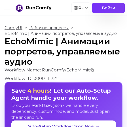
RunComfy
RU
Войти
ComfyUI
>
Рабочие процессы
>
EchoMimic | Анимации портретов, управляемые аудио
EchoMimic | Анимации
портретов, управляемые
аудио
Workflow Name:
RunComfy/EchoMimic
Workflow ID:
0000...1172
Save
4 hours
! Let our Auto-Setup
Agent handle your workflow.
Drop your
- we handle every
workflow.json
dependency, custom node, and model. Just open
the link and run.
Auto-Setup Workflow Json Now!