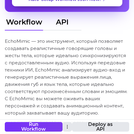
Workflow
API
EchoMimic — это инструмент, который позволяет
создавать реалистичные говорящие головы и
жесты тела, которые идеально синхронизируются
с предоставленным аудио. Используя передовые
техники ИИ, EchoMimic анализирует аудио-вход и
генерирует реалистичные выражения лица,
движения губ и язык тела, которые идеально
соответствуют произнесённым словам и эмоциям.
С EchoMimic вы можете оживить ваших
персонажей и создавать анимационный контент,
который захватывает вашу аудиторию.
Узел ComfyUI_EchoMimic и связанный рабочий
Run
Deploy as
Workflow
API
процесс были разработаны