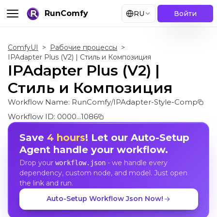
RunComfy
RU
Войти
ComfyUI
>
Рабочие процессы
>
IPAdapter Plus (V2) | Стиль и Композиция
IPAdapter Plus (V2) |
Стиль и Композиция
Workflow Name:
RunComfy/IPAdapter-Style-Comp
Workflow ID:
0000...1086
Save
4 hours
! Let our Auto-Setup
Agent handle your workflow.
Drop your
- we handle every
workflow.json
dependency, custom node, and model. Just open
the link and run.
Auto-Setup Workflow Json Now!