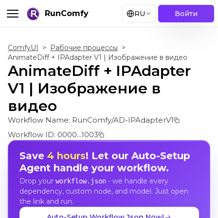
RunComfy
RU
Войти
ComfyUI
>
Рабочие процессы
>
AnimateDiff + IPAdapter V1 | Изображение в видео
AnimateDiff + IPAdapter
V1 | Изображение в
видео
Workflow Name:
RunComfy/AD-IPAdapterV1
Workflow ID:
0000...1003
Save
4 hours
! Let our Auto-Setup
Agent handle your workflow.
Drop your
- we handle every
workflow.json
dependency, custom node, and model. Just open
the link and run.
Auto-Setup Workflow Json Now!