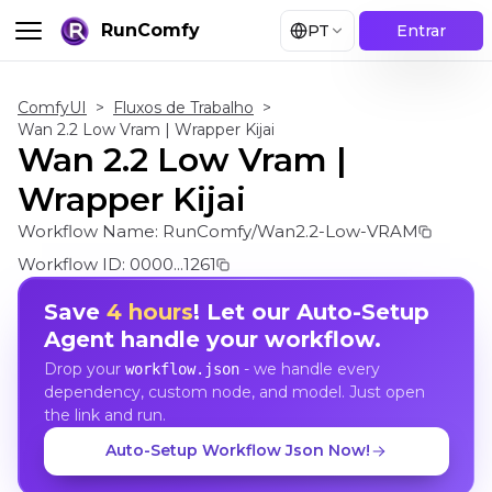
RunComfy
PT
Entrar
ComfyUI
>
Fluxos de Trabalho
>
Wan 2.2 Low Vram | Wrapper Kijai
Wan 2.2 Low Vram |
Wrapper Kijai
Workflow Name:
RunComfy/Wan2.2-Low-VRAM
Workflow ID:
0000...1261
Save
4 hours
! Let our Auto-Setup
Agent handle your workflow.
Drop your
- we handle every
workflow.json
dependency, custom node, and model. Just open
the link and run.
Auto-Setup Workflow Json Now!