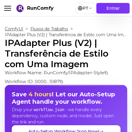
RunComfy
PT
Entrar
ComfyUI
>
Fluxos de Trabalho
>
IPAdapter Plus (V2) | Transferência de Estilo com Uma Imagem
IPAdapter Plus (V2) |
Transferência de Estilo
com Uma Imagem
Workflow Name:
RunComfy/IPAdapter-Style
Workflow ID:
0000...1087
Save
4 hours
! Let our Auto-Setup
Agent handle your workflow.
Drop your
- we handle every
workflow.json
dependency, custom node, and model. Just open
the link and run.
Auto-Setup Workflow Json Now!