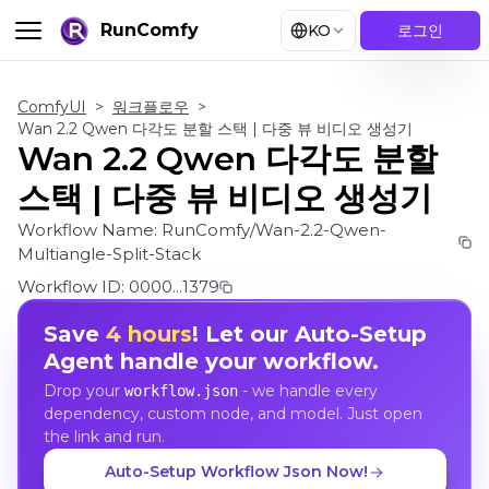
RunComfy
KO
로그인
ComfyUI
>
워크플로우
>
Wan 2.2 Qwen 다각도 분할 스택 | 다중 뷰 비디오 생성기
Wan 2.2 Qwen 다각도 분할
스택 | 다중 뷰 비디오 생성기
Workflow Name:
RunComfy/Wan-2.2-Qwen-
Multiangle-Split-Stack
Workflow ID:
0000...1379
Save
4 hours
! Let our Auto-Setup
Agent handle your workflow.
Drop your
- we handle every
workflow.json
dependency, custom node, and model. Just open
the link and run.
Auto-Setup Workflow Json Now!