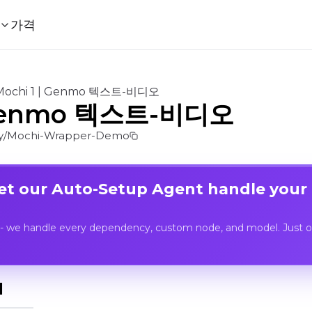
가격
Mochi 1 | Genmo 텍스트-비디오
| Genmo 텍스트-비디오
y/Mochi-Wrapper-Demo
Let our Auto-Setup Agent handle your
- we handle every dependency, custom node, and model. Just op
I