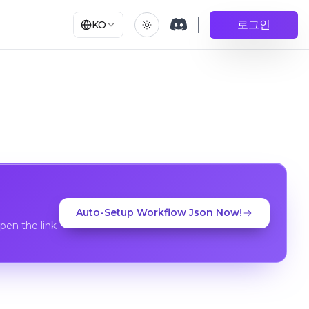
로그인
KO
Auto-Setup Workflow Json Now!
en the link