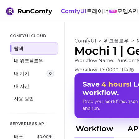
RunComfy
ComfyUI
트레이너
모델
API
신규
COMFYUI CLOUD
ComfyUI
>
워크플로우
>
Mochi 1 
탐색
Workflow Name:
RunComf
내 워크플로우
Workflow ID:
0000...1141
내 기기
0
Save
4 hours
! 
내 자산
workflow.
사용 방법
Drop your
workflow.json
and run.
SERVERLESS API
Workflow
AP
배포
$
0.00
/hr