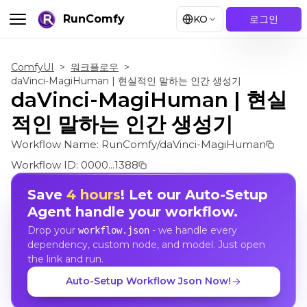
RunComfy
KO
로그인
ComfyUI
>
워크플로우
>
daVinci-MagiHuman | 현실적인 말하는 인간 생성기
daVinci-MagiHuman | 현실
적인 말하는 인간 생성기
Workflow Name:
RunComfy/daVinci-MagiHuman
Workflow ID:
0000...1388
Save
4 hours
! Let our Auto-Setup
Agent handle your workflow.
Drop your
- we handle every
workflow.json
dependency, custom node, and model. Just open
the link and run.
Auto-Setup Workflow Json Now!