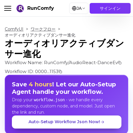
RunComfy
JA
サインイン
ComfyUI
>
ワークフロー
>
オーディオリアクティブダンサー進化
オーディオリアクティブダン
サー進化
Workflow Name:
RunComfy/AudioReact-DanceEv
Workflow ID:
0000...1153
Save
4 hours
! Let our Auto-Setup
Agent handle your workflow.
Drop your
- we handle every
workflow.json
dependency, custom node, and model. Just open
the link and run.
Auto-Setup Workflow Json Now!