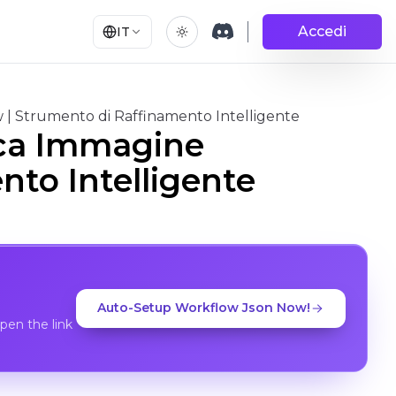
Accedi
IT
| Strumento di Raffinamento Intelligente
ca Immagine
to Intelligente
Auto-Setup Workflow Json Now!
en the link