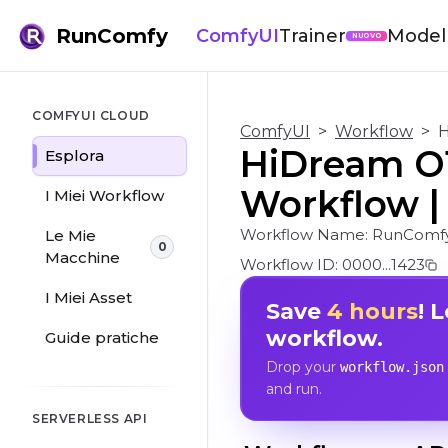
RunComfy
ComfyUI
Trainer
Modell
NUOVO
COMFYUI CLOUD
ComfyUI
>
Workflow
>
H
HiDream O
Esplora
Workflow |
I Miei Workflow
Workflow Name:
RunComfy
Le Mie
0
Macchine
Workflow ID:
0000...1423
I Miei Asset
Save
4 hours
! 
workflow.
Guide pratiche
Drop your
workflow.json
and run.
SERVERLESS API