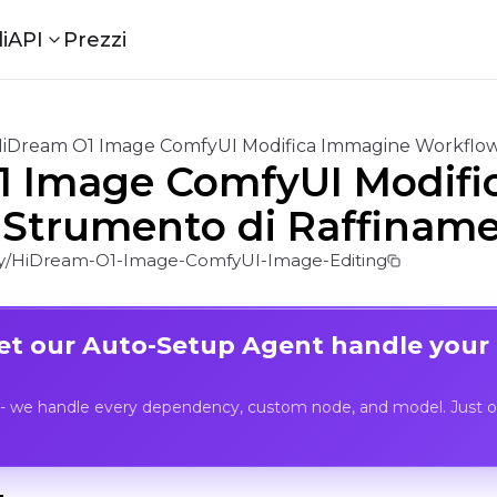
i
API
Prezzi
iDream O1 Image ComfyUI Modifica Immagine Workflow 
1 Image ComfyUI Modifi
 Strumento di Raffinamen
/HiDream-O1-Image-ComfyUI-Image-Editing
Let our Auto-Setup Agent handle your
- we handle every dependency, custom node, and model. Just op