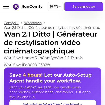
RunComfy
FR
Se connecter
ComfyUI
>
Workflows
>
Wan 2.1 Ditto | Générateur de restylisation vidéo cinématographique
Wan 2.1 Ditto | Générateur
de restylisation vidéo
cinématographique
Workflow Name:
RunComfy/Wan-2-1-Ditto
Workflow ID:
0000...1302
Save
4 hours
! Let our Auto-Setup
Agent handle your workflow.
Drop your
- we handle every
workflow.json
dependency, custom node, and model. Just open
the link and run.
Auto-Setup Workflow Json Now!