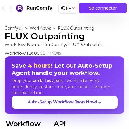
RunComfy
FR
Se connecter
ComfyUI
>
Workflows
>
FLUX Outpainting
FLUX Outpainting
Workflow Name:
RunComfy/FLUX-Outpaint
Workflow ID:
0000...1140
Save
4 hours
! Let our Auto-Setup
Agent handle your workflow.
Drop your
- we handle every
workflow.json
dependency, custom node, and model. Just open
the link and run.
Auto-Setup Workflow Json Now!
Workflow
API