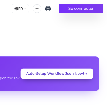
Se connecter
FR
Auto-Setup Workflow Json Now!
en the link