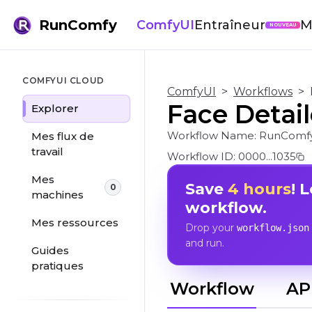
RunComfy
ComfyUI
Entraîneur
M
NOUVEAU
COMFYUI CLOUD
ComfyUI
>
Workflows
>
Face Detail
Explorer
Workflow Name:
RunComfy
Mes flux de
travail
Workflow ID:
0000...1035
Mes
Save
4 hours
! 
0
machines
workflow.
Mes ressources
Drop your
workflow.json
and run.
Guides
pratiques
Workflow
AP