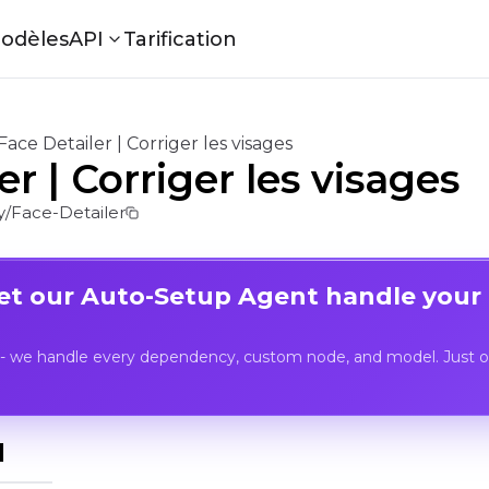
odèles
API
Tarification
Face Detailer | Corriger les visages
er | Corriger les visages
/Face-Detailer
Let our Auto-Setup Agent handle your
- we handle every dependency, custom node, and model. Just op
I