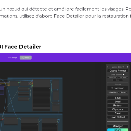
un nœud qui détecte et améliore facilement les visages. P
imations, utilisez d'abord Face Detailer pour la restauratio
UI Face Detailer