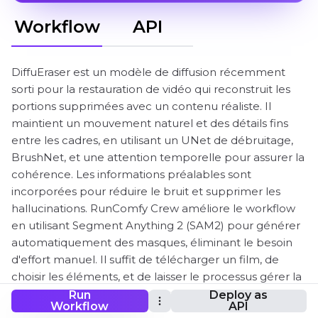
Workflow
API
DiffuEraser est un modèle de diffusion récemment
sorti pour la restauration de vidéo qui reconstruit les
portions supprimées avec un contenu réaliste. Il
maintient un mouvement naturel et des détails fins
entre les cadres, en utilisant un UNet de débruitage,
BrushNet, et une attention temporelle pour assurer la
cohérence. Les informations préalables sont
incorporées pour réduire le bruit et supprimer les
hallucinations. RunComfy Crew améliore le workflow
en utilisant Segment Anything 2 (SAM2) pour générer
automatiquement des masques, éliminant le besoin
d'effort manuel. Il suffit de télécharger un film, de
choisir les éléments, et de laisser le processus gérer la
restauration. Au lieu de simplement effacer,
Run
Deploy as
Workflow
API
DiffuEraser recrée, produisant sans effort des résultats