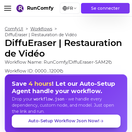
RunComfy
FR
Se connecter
ComfyUI
>
Workflows
>
DiffuEraser | Restauration de Vidéo
DiffuEraser | Restauration
de Vidéo
Workflow Name:
RunComfy/DiffuEraser-SAM2
Workflow ID:
0000...1200
Save
4 hours
! Let our Auto-Setup
Agent handle your workflow.
Drop your
- we handle every
workflow.json
dependency, custom node, and model. Just open
the link and run.
Auto-Setup Workflow Json Now!