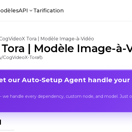
odèles
API
Tarification
CogVideoX Tora | Modèle Image-à-Vidéo
Tora | Modèle Image-à-
/CogVideoX-Tora
Let our Auto-Setup Agent handle your
- we handle every dependency, custom node, and model. Just op
I