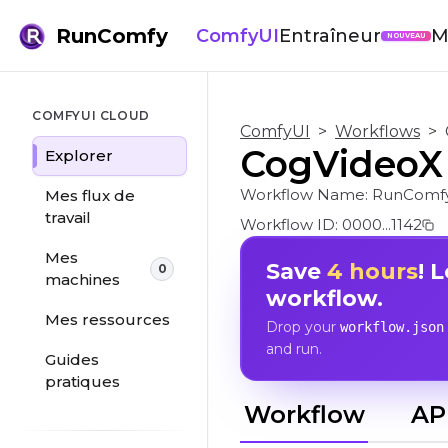
RunComfy
ComfyUI
Entraîneur
M
NOUVEAU
COMFYUI CLOUD
ComfyUI
>
Workflows
>
CogVideoX 
Explorer
Workflow Name:
RunComfy
Mes flux de
travail
Workflow ID:
0000...1142
Mes
Save
4 hours
! 
0
machines
workflow.
Mes ressources
Drop your
workflow.json
and run.
Guides
pratiques
Workflow
AP