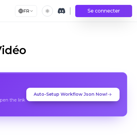
Se connecter
FR
Vidéo
Auto-Setup Workflow Json Now!
en the link