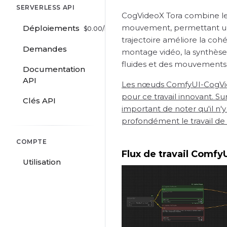
SERVERLESS API
CogVideoX Tora combine les
mouvement, permettant un 
Déploiements
$
0.00
/hr
trajectoire améliore la cohé
Demandes
montage vidéo, la synthèse 
fluides et des mouvements
Documentation
API
Les nœuds ComfyUI-CogVideo
pour ce travail innovant. S
Clés API
important de noter qu'il n
profondément le travail de K
COMPTE
Flux de travail Comf
Utilisation