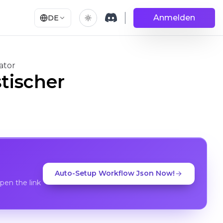
Anmelden
DE
ator
tischer
Auto-Setup Workflow Json Now!
en the link