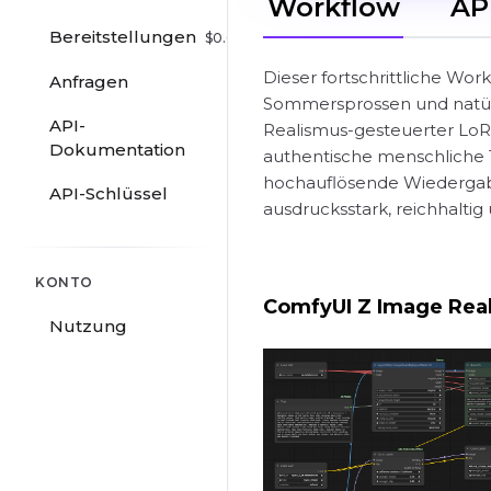
Workflow
AP
Bereitstellungen
$
0.00
/hr
Dieser fortschrittliche Wor
Anfragen
Sommersprossen und natürli
API-
Realismus-gesteuerter LoRA
Dokumentation
authentische menschliche T
hochauflösende Wiedergabe 
API-Schlüssel
ausdrucksstark, reichhaltig
KONTO
ComfyUI Z Image Real
Nutzung