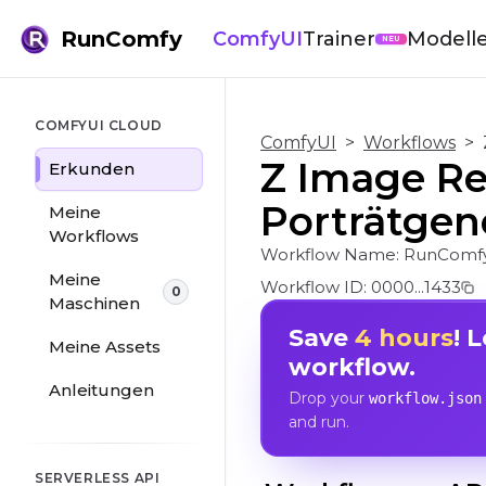
RunComfy
ComfyUI
Trainer
Modell
NEU
COMFYUI CLOUD
ComfyUI
>
Workflows
>
Z Image Rea
Erkunden
Porträtgen
Meine
Workflows
Workflow Name:
RunComfy
Meine
Workflow ID:
0000...1433
0
Maschinen
Save
4 hours
! 
Meine Assets
workflow.
Anleitungen
Drop your
workflow.json
and run.
SERVERLESS API