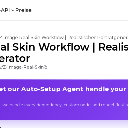
e
API
Preise
Z Image Real Skin Workflow | Realistischer Porträtgener
l Skin Workflow | Realis
erator
/Z-Image-Real-Skin
Let our Auto-Setup Agent handle your
- we handle every dependency, custom node, and model. Just op