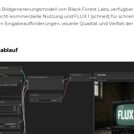
es Bildgenerierungsmodell von Black Forest Labs, verfügbar in
 nicht-kommerzielle Nutzung und FLUX.1 [schnell] für schne
n Eingabeaufforderungen, visuelle Qualität und Vielfalt de
ablauf