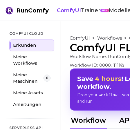
RunComfy
ComfyUI
Trainer
Modell
NEU
COMFYUI CLOUD
ComfyUI
>
Workflows
>
ComfyUI FL
Erkunden
Workflow Name:
RunComf
Meine
Workflows
Workflow ID:
0000...1111
Meine
Save
4 hours
! 
0
Maschinen
workflow.
Meine Assets
Drop your
workflow.json
and run.
Anleitungen
Workflow
AP
SERVERLESS API