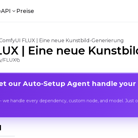
e
API
Preise
ComfyUI FLUX | Eine neue Kunstbild-Generierung
UX | Eine neue Kunstbi
y/FLUX
Let our Auto-Setup Agent handle your
- we handle every dependency, custom node, and model. Just op
I