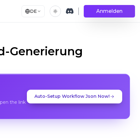
Anmelden
DE
ld-Generierung
Auto-Setup Workflow Json Now!
en the link