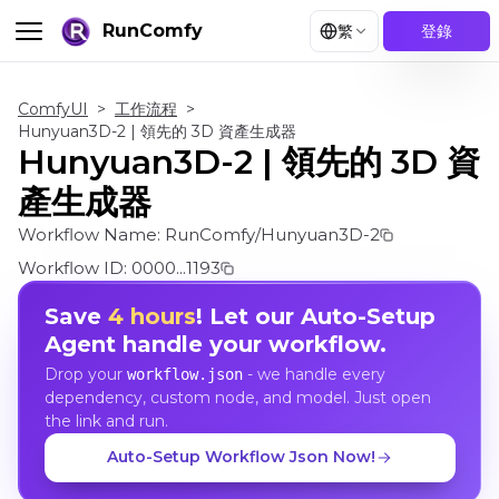
RunComfy
繁
登錄
ComfyUI
>
工作流程
>
Hunyuan3D-2 | 領先的 3D 資產生成器
Hunyuan3D-2 | 領先的 3D 資
產生成器
Workflow Name:
RunComfy/Hunyuan3D-2
Workflow ID:
0000...1193
Save
4 hours
! Let our Auto-Setup
Agent handle your workflow.
Drop your
- we handle every
workflow.json
dependency, custom node, and model. Just open
the link and run.
Auto-Setup Workflow Json Now!