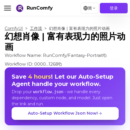
RunComfy
简
登录
ComfyUI
>
工作流
>
幻想肖像 | 富有表现力的照片动画
幻想肖像 | 富有表现力的照片动
画
Workflow Name:
RunComfy/Fantasy-Portrait
Workflow ID:
0000...1268
Save
4 hours
! Let our Auto-Setup
Agent handle your workflow.
Drop your
- we handle every
workflow.json
dependency, custom node, and model. Just open
the link and run.
Auto-Setup Workflow Json Now!