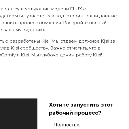
раивать существующие модели FLUX с
дством вы узнаете, как подготовить ваши данные
полнить процесс обучения. Раскройте полный
ие вашему видению.
ью разработаны Kijai. Мы отдаем должное Kijai за
д Kijai сообществу. Важно отметить, что в
fy и Kijai. Мы глубоко ценим работу Kijai!
Хотите запустить этот
рабочий процесс?
Полностью