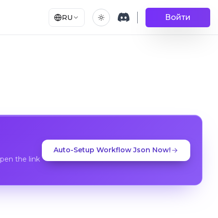
Войти
RU
Auto-Setup Workflow Json Now!
en the link