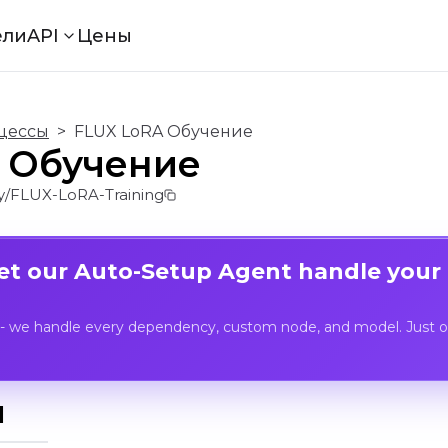
ели
API
Цены
цессы
>
FLUX LoRA Обучение
 Обучение
/FLUX-LoRA-Training
Let our Auto-Setup Agent handle your
- we handle every dependency, custom node, and model. Just op
I