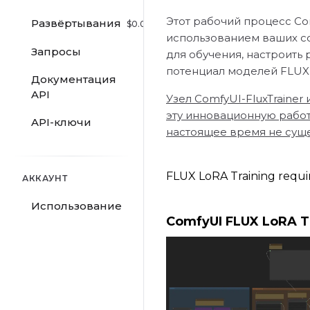
Этот рабочий процесс Co
Развёртывания
$
0.00
/hr
использованием ваших со
Запросы
для обучения, настроить
потенциал моделей FLUX 
Документация
API
Узел ComfyUI-FluxTrainer
эту инновационную работу
API-ключи
настоящее время не сущес
FLUX LoRA Training require
АККАУНТ
Использование
ComfyUI FLUX LoRA T