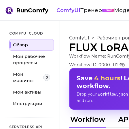
RunComfy
ComfyUI
Тренер
Мод
НОВОЕ
COMFYUI CLOUD
ComfyUI
>
Рабочие про
FLUX LoRA
Обзор
Workflow Name:
RunComfy
Мои рабочие
процессы
Workflow ID:
0000...1123
Мои
Save
4 hours
! 
0
машины
workflow.
Мои активы
Drop your
workflow.json
and run.
Инструкции
Workflow
AP
SERVERLESS API