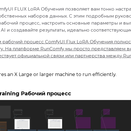
mfyUI FLUX LoRA Обучения позволяет вам тонко наст
бственных наборов данных. С этим подробным руково
 рабочий процесс, настроить основные параметры и вы
AI и создавайте результаты, идеально соответствующ
 и рабочий процесс ComfyUI Flux LoRA Обучения полност
. На платформе RunComfy мы просто представляем вкла
твует официальной связи или партнерства между RunCom
s an X Large or larger machine to run efficiently.
raining Рабочий процесс