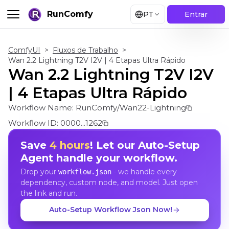
RunComfy
PT
Entrar
ComfyUI
>
Fluxos de Trabalho
>
Wan 2.2 Lightning T2V I2V | 4 Etapas Ultra Rápido
Wan 2.2 Lightning T2V I2V
| 4 Etapas Ultra Rápido
Workflow Name:
RunComfy/Wan22-Lightning
Workflow ID:
0000...1262
Save
4 hours
! Let our Auto-Setup
Agent handle your workflow.
Drop your
- we handle every
workflow.json
dependency, custom node, and model. Just open
the link and run.
Auto-Setup Workflow Json Now!