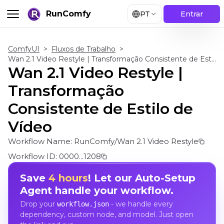
RunComfy
PT
Entrar
ComfyUI
>
Fluxos de Trabalho
>
Wan 2.1 Video Restyle | Transformação Consistente de Estilo de Vídeo
Wan 2.1 Video Restyle |
Transformação
Consistente de Estilo de
Vídeo
Workflow Name:
RunComfy/Wan 2.1 Video Restyle
Workflow ID:
0000...1208
Save
4 hours
! Let our Auto-Setup
Agent handle your workflow.
Drop your
- we handle every
workflow.json
dependency, custom node, and model. Just open