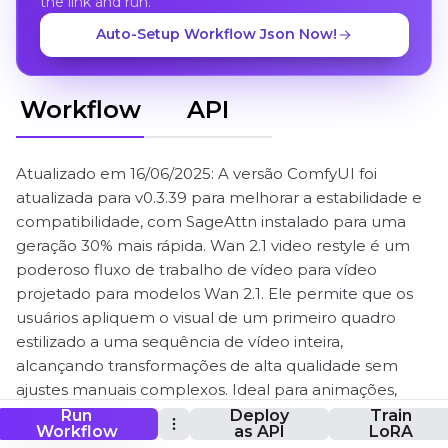
the link and run.
Auto-Setup Workflow Json Now!
Workflow
API
Atualizado em 16/06/2025: A versão ComfyUI foi
atualizada para v0.3.39 para melhorar a estabilidade e
compatibilidade, com SageAttn instalado para uma
geração 30% mais rápida. Wan 2.1 video restyle é um
poderoso fluxo de trabalho de vídeo para vídeo
projetado para modelos Wan 2.1. Ele permite que os
usuários apliquem o visual de um primeiro quadro
estilizado a uma sequência de vídeo inteira,
alcançando transformações de alta qualidade sem
ajustes manuais complexos. Ideal para animações,
cenas cinematográficas e projetos criativos, este fluxo
Run
Deploy
Train
Workflow
as API
LoRA
de trabalho garante uma estilização contínua e