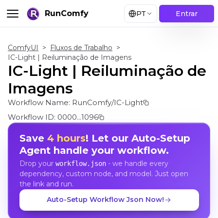
RunComfy
PT
Entrar
ComfyUI
>
Fluxos de Trabalho
>
IC-Light | Reiluminação de Imagens
IC-Light | Reiluminação de
Imagens
Workflow Name:
RunComfy/IC-Light
Workflow ID:
0000...1096
Save
4 hours
! Let our Auto-Setup
Agent handle your workflow.
Drop your
- we handle every
workflow.json
dependency, custom node, and model. Just open
the link and run.
Auto-Setup Workflow Json Now!