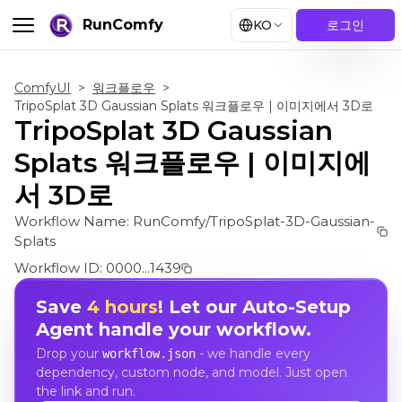
RunComfy
KO
로그인
ComfyUI
>
워크플로우
>
TripoSplat 3D Gaussian Splats 워크플로우 | 이미지에서 3D로
TripoSplat 3D Gaussian
Splats 워크플로우 | 이미지에
서 3D로
Workflow Name:
RunComfy/TripoSplat-3D-Gaussian-
Splats
Workflow ID:
0000...1439
Save
4 hours
! Let our Auto-Setup
Agent handle your workflow.
Drop your
- we handle every
workflow.json
dependency, custom node, and model. Just open
the link and run.