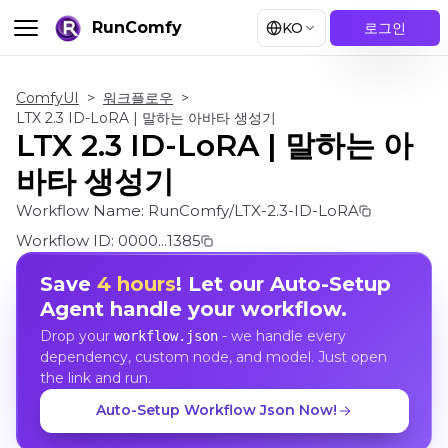
RunComfy
KO
로그인
ComfyUI
>
워크플로우
>
LTX 2.3 ID-LoRA | 말하는 아바타 생성기
LTX 2.3 ID-LoRA | 말하는 아
바타 생성기
Workflow Name:
RunComfy/LTX-2.3-ID-LoRA
Workflow ID:
0000...1385
Save
4 hours
! Let our Auto-Setup
Agent handle your workflow.
Drop your
- we handle every
workflow.json
dependency, custom node, and model. Just open
the link and run.
Auto-Setup Workflow Json Now!