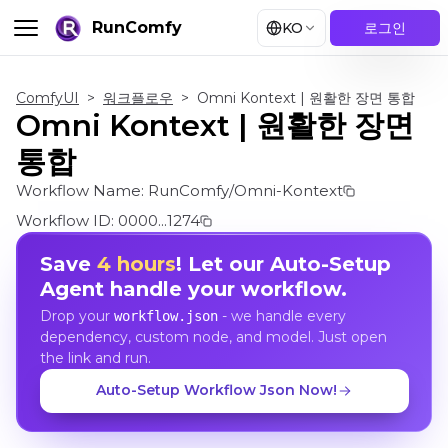
RunComfy
KO
로그인
ComfyUI
>
워크플로우
>
Omni Kontext | 원활한 장면 통합
Omni Kontext | 원활한 장면
통합
Workflow Name:
RunComfy/Omni-Kontext
Workflow ID:
0000...1274
Save
4 hours
! Let our Auto-Setup
Agent handle your workflow.
Drop your
- we handle every
workflow.json
dependency, custom node, and model. Just open
the link and run.
Auto-Setup Workflow Json Now!