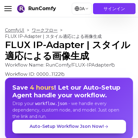
RunComfy
JA
サインイン
ComfyUI
>
ワークフロー
>
FLUX IP-Adapter | スタイル適応による画像生成
FLUX IP-Adapter | スタイル
適応による画像生成
Workflow Name:
RunComfy/FLUX-IPAdapter
Workflow ID:
0000...1122
Save
4 hours
! Let our Auto-Setup
Agent handle your workflow.
Drop your
- we handle every
workflow.json
dependency, custom node, and model. Just open
the link and run.
Auto-Setup Workflow Json Now!