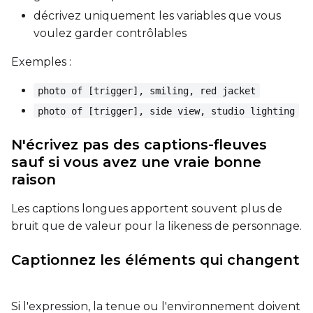
décrivez uniquement les variables que vous
voulez garder contrôlables
Seed
Exemples :
photo of [trigger], smiling, red jacket
LoRA Scale
photo of [trigger], side view, studio lighting
N'écrivez pas des captions-fleuves
sauf si vous avez une vraie bonne
Prompt
raison
Les captions longues apportent souvent plus de
Width
bruit que de valeur pour la likeness de personnage.
Captionnez les éléments qui changent
Height
Si l'expression, la tenue ou l'environnement doivent