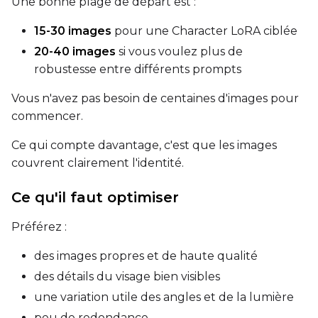
Une bonne plage de départ est :
LoRA Weight
15-30 images
pour une Character LoRA ciblée
20-40 images
si vous voulez plus de
robustesse entre différents prompts
Num Repeats
Vous n'avez pas besoin de centaines d'images pour
commencer.
Default Caption
Ce qui compte davantage, c'est que les images
couvrent clairement l'identité.
Caption Dropout Rate
Ce qu'il faut optimiser
Préférez :
Settings
des images propres et de haute qualité
Toggle
Cache Latents
Cache Latents
des détails du visage bien visibles
Toggle
Is Regularizati
Is Regularization
une variation utile des angles et de la lumière
Flipping
peu de redondance