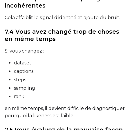
Prompt
incohérentes
Cela affaiblit le signal d'identité et ajoute du bruit.
Width
7.4 Vous avez changé trop de choses
en même temps
Height
Si vous changez :
dataset
Seed
captions
steps
sampling
LoRA Scale
rank
en même temps, il devient difficile de diagnostiquer
pourquoi la likeness est faible.
Prompt
7.5 Vous évaluez de la mauvaise façon