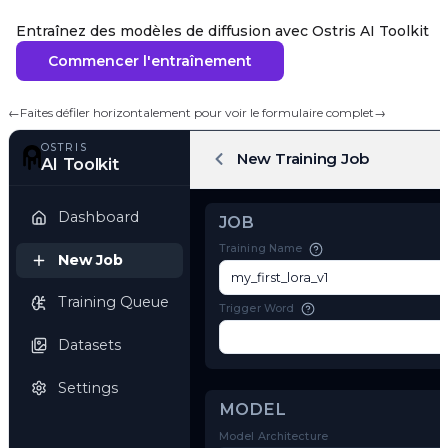
Entraînez des modèles de diffusion avec Ostris AI Toolkit
Commencer l'entraînement
←
Faites défiler horizontalement pour voir le formulaire complet
→
OSTRIS
New Training Job
AI Toolkit
Dashboard
JOB
Training Name
New Job
Training Queue
Trigger Word
Datasets