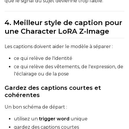
que le signal du sujet devienne trop faible.
Height
4. Meilleur style de caption pour
Seed
une Character LoRA Z-Image
Les captions doivent aider le modèle à séparer :
LoRA Scale
ce qui relève de l'identité
ce qui relève des vêtements, de l'expression, de
l'éclairage ou de la pose
Prompt
Gardez des captions courtes et
cohérentes
Width
Un bon schéma de départ :
utilisez un
trigger word
unique
Height
gardez des captions courtes