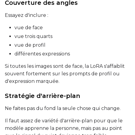
Couverture des angles
Toggle
Walk Seed
Walk Seed
Essayez d'inclure :
vue de face
Advanced Sampling
vue trois quarts
vue de profil
Toggle
Skip First Sample
Skip First Sample
différentes expressions
Toggle
Force First Samp
Force First Sample
Si toutes les images sont de face, la LoRA s'affaiblit
Toggle
Disable Sampling
Disable Sampling
souvent fortement sur les prompts de profil ou
d'expression marquée.
Sample Prompts (10)
Prompt
Stratégie d'arrière-plan
Ne faites pas du fond la seule chose qui change.
Width
Il faut assez de variété d'arrière-plan pour que le
modèle apprenne la personne, mais pas au point