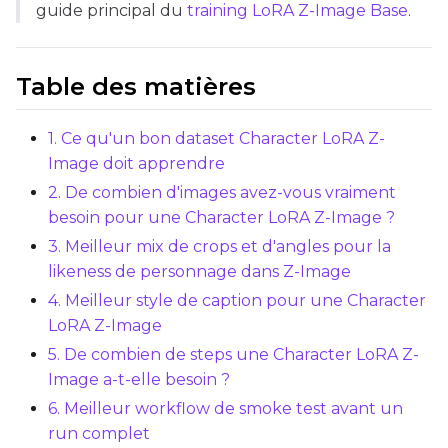
guide principal du
training LoRA Z-Image Base
.
Optimizer
AdamW8Bit
Table des matières
Learning Rate
1. Ce qu'un bon dataset Character LoRA Z-
Image doit apprendre
Weight Decay
2. De combien d'images avez-vous vraiment
besoin pour une Character LoRA Z-Image ?
3. Meilleur mix de crops et d'angles pour la
likeness de personnage dans Z-Image
Timestep Type
4. Meilleur style de caption pour une Character
Weighted
LoRA Z-Image
Timestep Bias
5. De combien de steps une Character LoRA Z-
Balanced
Image a-t-elle besoin ?
6. Meilleur workflow de smoke test avant un
Loss Type
run complet
Mean Squared Error