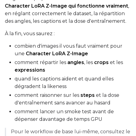
Character LoRA Z-Image qui fonctionne vraiment
,
Save Every
en réglant correctement le dataset, la répartition
des angles, les captions et la dose d'entraînement.
Max Step Saves to Keep
À la fin, vous saurez :
combien d'images il vous faut vraiment pour
une
Character LoRA Z-Image
comment répartir les
angles
, les
crops
et les
TRAINING
expressions
Batch Size
quand les captions aident et quand elles
dégradent la likeness
comment raisonner sur les
steps
et la dose
Gradient Accumulation
d'entraînement sans avancer au hasard
comment lancer un smoke test avant de
dépenser davantage de temps GPU
Steps
Pour le workflow de base lui-même, consultez le