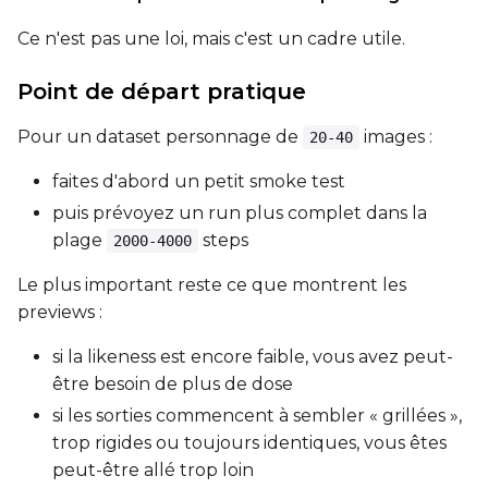
Ce n'est pas une loi, mais c'est un cadre utile.
LoRA Scale
Point de départ pratique
Pour un dataset personnage de
images :
20-40
Prompt
faites d'abord un petit smoke test
puis prévoyez un run plus complet dans la
plage
steps
2000-4000
Width
Le plus important reste ce que montrent les
previews :
Height
si la likeness est encore faible, vous avez peut-
être besoin de plus de dose
si les sorties commencent à sembler « grillées »,
Seed
trop rigides ou toujours identiques, vous êtes
peut-être allé trop loin