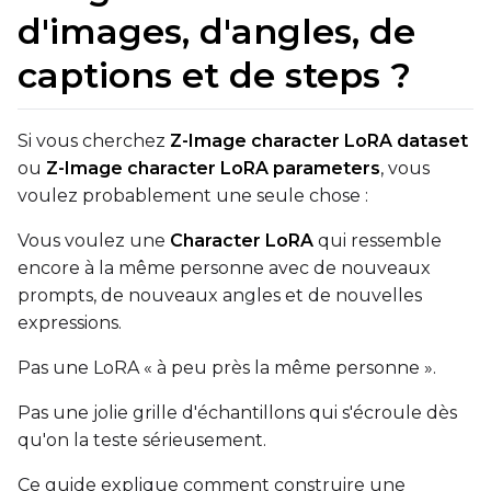
d'images, d'angles, de
Text Encoder
qfloat8 (default)
captions et de steps ?
Compile Options
Toggle
Compile Model
Compile Model
Si vous cherchez
Z-Image character LoRA dataset
ou
Z-Image character LoRA parameters
, vous
voulez probablement une seule chose :
TARGET
Target Type
Vous voulez une
Character LoRA
qui ressemble
encore à la même personne avec de nouveaux
LoRA
prompts, de nouveaux angles et de nouvelles
Linear Rank
expressions.
Pas une LoRA « à peu près la même personne ».
Pas une jolie grille d'échantillons qui s'écroule dès
SAVE
qu'on la teste sérieusement.
Data Type
Ce guide explique comment construire une
BF16