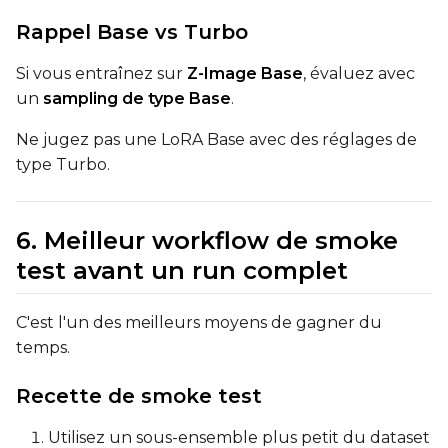
LoRA Scale
Rappel Base vs Turbo
Si vous entraînez sur
Z-Image Base
, évaluez avec
un
sampling de type Base
.
Prompt
Ne jugez pas une LoRA Base avec des réglages de
type Turbo.
Width
6. Meilleur workflow de smoke
test avant un run complet
Height
C'est l'un des meilleurs moyens de gagner du
temps.
Seed
Recette de smoke test
LoRA Scale
Utilisez un sous-ensemble plus petit du dataset