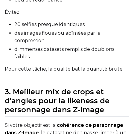
Toggle
Flip X
Flip X
Évitez :
Toggle
Flip Y
Flip Y
20 selfies presque identiques
des images floues ou abîmées par la
Resolutions
compression
Toggle
256
256
d'immenses datasets remplis de doublons
Toggle
512
512
faibles
Toggle
768
768
Pour cette tâche, la qualité bat la quantité brute.
3. Meilleur mix de crops et
d'angles pour la likeness de
SAMPLE
personnage dans Z-Image
Sample Every
Si votre objectif est la
cohérence de personnage
dans Z-Image
, le dataset ne doit pas se limiter à un