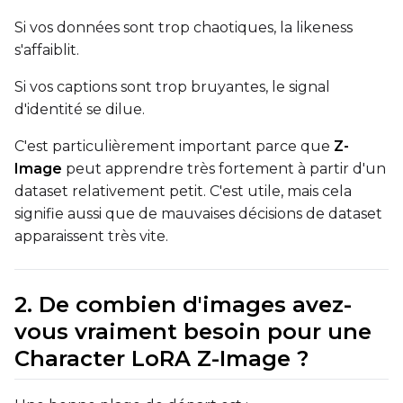
Si vos données sont trop chaotiques, la likeness
s'affaiblit.
ADVANCED
Si vos captions sont trop bruyantes, le signal
d'identité se dilue.
DATASETS
C'est particulièrement important parce que
Z-
Image
peut apprendre très fortement à partir d'un
You have no dataset
dataset relativement petit. C'est utile, mais cela
The Target Dataset dropdow
come back here.
signifie aussi que de mauvaises décisions de dataset
Upload a dataset
apparaissent très vite.
2. De combien d'images avez-
Dataset
1
vous vraiment besoin pour une
Target Dataset
Character LoRA Z-Image ?
Select...