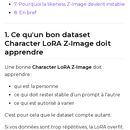
7. Pourquoi la likeness Z-Image devient instable
8. En bref
EMA (Exponential Moving Avera
Toggle
Use EMA
Use EMA
Text Encoder Optimizations
1. Ce qu'un bon dataset
Toggle
Unload TE
Unload TE
Character LoRA Z-Image doit
Toggle
Cache Text Embe
Cache Text Embeddin
apprendre
Regularization
Une bonne
Character LoRA Z-Image
doit
Toggle
Differential Outp
Differential Output P
apprendre :
Toggle
Blank Prompt Pr
Blank Prompt Preserv
qui est la personne
Other
ce qui doit rester stable d'un prompt à l'autre
Toggle
Contrastive Guid
Contrastive Guidance 
ce qui est autorisé à varier
C'est pour cela que le dataset compte autant.
VALIDATION
Si vos données sont trop répétitives, la LoRA overfit.