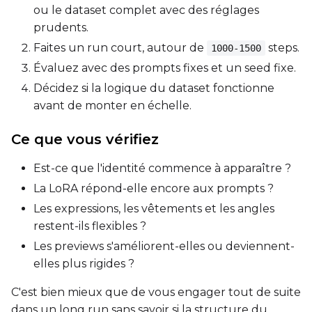
ou le dataset complet avec des réglages
prudents.
Faites un run court, autour de
steps.
1000-1500
Prompt
Évaluez avec des prompts fixes et un seed fixe.
Décidez si la logique du dataset fonctionne
avant de monter en échelle.
Width
Ce que vous vérifiez
Height
Est-ce que l'identité commence à apparaître ?
La LoRA répond-elle encore aux prompts ?
Les expressions, les vêtements et les angles
Seed
restent-ils flexibles ?
Les previews s'améliorent-elles ou deviennent-
elles plus rigides ?
LoRA Scale
C'est bien mieux que de vous engager tout de suite
dans un long run sans savoir si la structure du