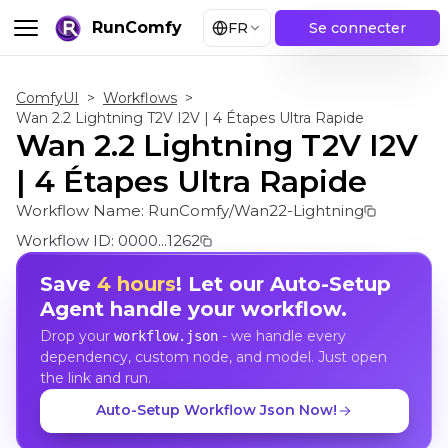
RunComfy
FR
Se connecter
ComfyUI
>
Workflows
>
Wan 2.2 Lightning T2V I2V | 4 Étapes Ultra Rapide
Wan 2.2 Lightning T2V I2V
| 4 Étapes Ultra Rapide
Workflow Name:
RunComfy/Wan22-Lightning
Workflow ID:
0000...1262
Save
4 hours
! Let our Auto-Setup
Agent handle your workflow.
Drop your
- we handle every
workflow.json
dependency, custom node, and model. Just open
the link and run.
Auto-Setup Workflow Json Now!