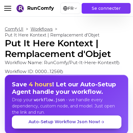
RunComfy
FR
Se connecter
ComfyUI
>
Workflows
>
Put It Here Kontext | Remplacement d'Objet
Put It Here Kontext |
Remplacement d'Objet
Workflow Name:
RunComfy/Put-It-Here-Kontext
Workflow ID:
0000...1256
Save
4 hours
! Let our Auto-Setup
Agent handle your workflow.
Drop your
- we handle every
workflow.json
dependency, custom node, and model. Just open
the link and run.
Auto-Setup Workflow Json Now!