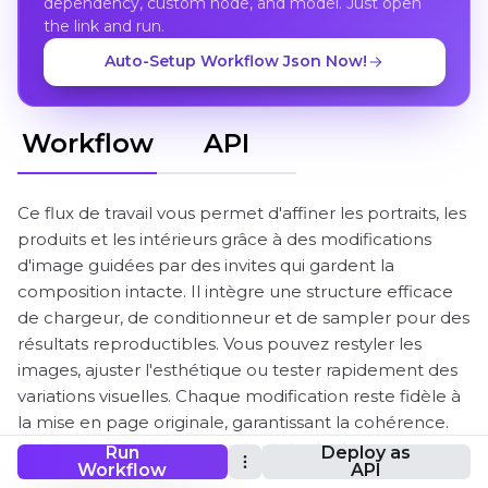
dependency, custom node, and model. Just open
the link and run.
Auto-Setup Workflow Json Now!
Workflow
API
Ce flux de travail vous permet d'affiner les portraits, les
produits et les intérieurs grâce à des modifications
d'image guidées par des invites qui gardent la
composition intacte. Il intègre une structure efficace
de chargeur, de conditionneur et de sampler pour des
résultats reproductibles. Vous pouvez restyler les
images, ajuster l'esthétique ou tester rapidement des
variations visuelles. Chaque modification reste fidèle à
la mise en page originale, garantissant la cohérence.
Idéal pour les designers testant des looks ou des
Run
Deploy as
Workflow
API
directions visuelles sans refaire des compositions