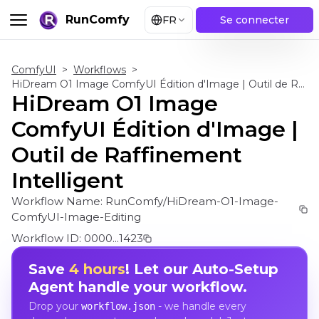
RunComfy
FR
Se connecter
ComfyUI
>
Workflows
>
HiDream O1 Image ComfyUI Édition d'Image | Outil de Raffinement Intelligent
HiDream O1 Image
ComfyUI Édition d'Image |
Outil de Raffinement
Intelligent
Workflow Name:
RunComfy/HiDream-O1-Image-
ComfyUI-Image-Editing
Workflow ID:
0000...1423
Save
4 hours
! Let our Auto-Setup
Agent handle your workflow.
Drop your
- we handle every
workflow.json