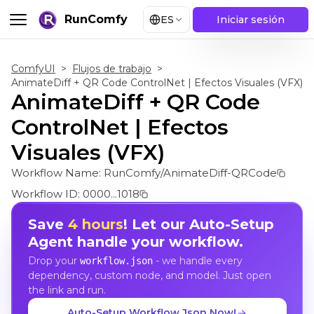
RunComfy
ES
Iniciar sesión
ComfyUI
>
Flujos de trabajo
>
AnimateDiff + QR Code ControlNet | Efectos Visuales (VFX)
AnimateDiff + QR Code
ControlNet | Efectos
Visuales (VFX)
Workflow Name:
RunComfy/AnimateDiff-QRCode
Workflow ID:
0000...1018
Save
4 hours
! Let our Auto-Setup
Agent handle your workflow.
Drop your
- we handle every
workflow.json
dependency, custom node, and model. Just open
the link and run.
Auto-Setup Workflow Json Now!